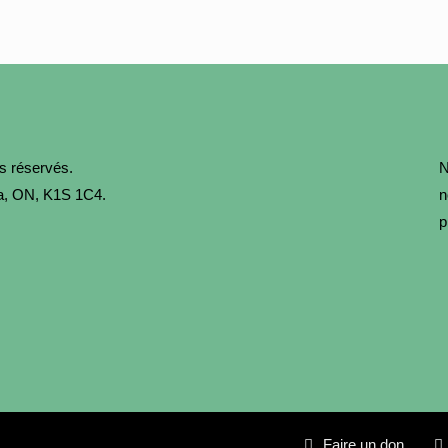
ts réservés.
N
awa, ON, K1S 1C4.
n
p
Faire un don