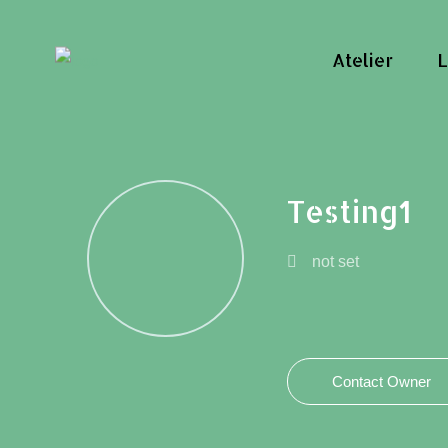
Atelier
L
Testing1
not set
Contact Owner